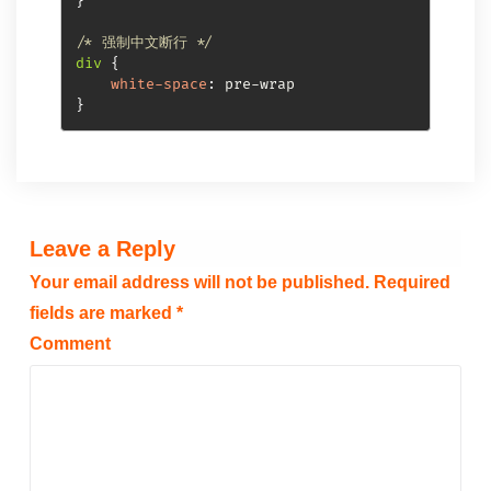
}
/* 强制中文断行 */
div
{
white-space
:
}
Leave a Reply
Your email address will not be published.
Required
fields are marked
*
Comment