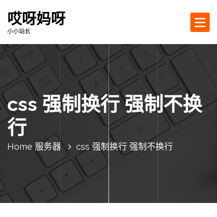
S
哎呀妈呀
k
i
小小站长
p
t
o
c
o
css 强制换行 强制不换
n
t
行
e
n
t
Home
服务器
css 强制换行 强制不换行